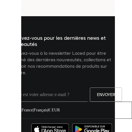
fichiers
utilisés
pour
vous
présenter
un
Inscrivez-vous pour les dernières news et
contenu
personnalisé
nouveautés
et
Inscrivez-vous à la newsletter Laced pour être
améliorer
informé des dernières nouveautés, collections et
votre
expérience
recevoir nos recommandations de produits sur
sur
mesure.
notre
site.
Vous
pouvez
ENVOYER
autoriser
tous
les
France
|
Français
|
€ EUR
cookies
ou
les