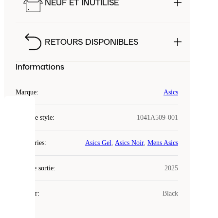
NEUF ET INUTILISÉ
RETOURS DISPONIBLES
Informations
Marque
:
Asics
COOKIES
Code de style
:
1041A509-001
Laced
Catégories
:
Asics Gel
,
Asics Noir
,
Mens Asics
utilise
des
Date de sortie
cookies.
:
2025
Les
cookies
Couleur
:
Black
sont
de
petits