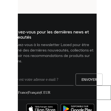
fichiers
utilisés
pour
vous
présenter
un
Inscrivez-vous pour les dernières news et
contenu
personnalisé
nouveautés
et
Inscrivez-vous à la newsletter Laced pour être
améliorer
informé des dernières nouveautés, collections et
votre
expérience
recevoir nos recommandations de produits sur
sur
mesure.
notre
site.
Vous
pouvez
ENVOYER
autoriser
tous
les
France
|
Français
|
€ EUR
cookies
ou
les