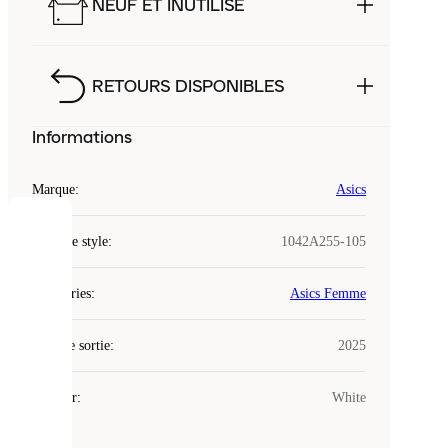
NEUF ET INUTILISÉ
RETOURS DISPONIBLES
Informations
Marque
:
Asics
COOKIES
Code de style
:
1042A255-105
Laced
Catégories
:
Asics Femme
utilise
des
Date de sortie
cookies.
:
2025
Les
cookies
Couleur
:
White
sont
de
petits