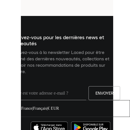
fichiers
utilisés
pour
vous
présenter
un
Inscrivez-vous pour les dernières news et
contenu
personnalisé
nouveautés
et
Inscrivez-vous à la newsletter Laced pour être
améliorer
informé des dernières nouveautés, collections et
votre
expérience
recevoir nos recommandations de produits sur
sur
mesure.
notre
site.
Vous
pouvez
ENVOYER
autoriser
tous
les
France
|
Français
|
€ EUR
cookies
ou
les