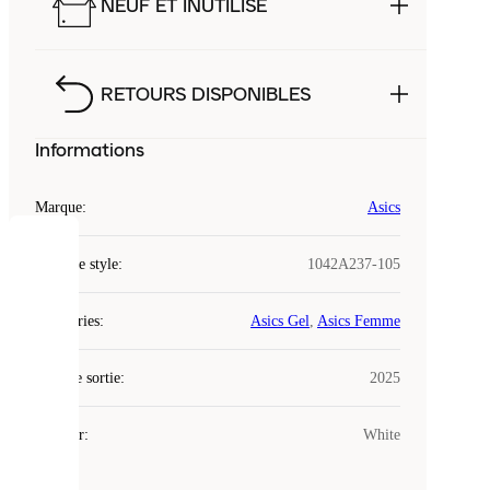
NEUF ET INUTILISÉ
RETOURS DISPONIBLES
Informations
Marque
:
Asics
COOKIES
Code de style
:
1042A237-105
Laced
Catégories
:
Asics Gel
,
Asics Femme
utilise
des
Date de sortie
cookies.
:
2025
Les
cookies
Couleur
:
White
sont
de
petits