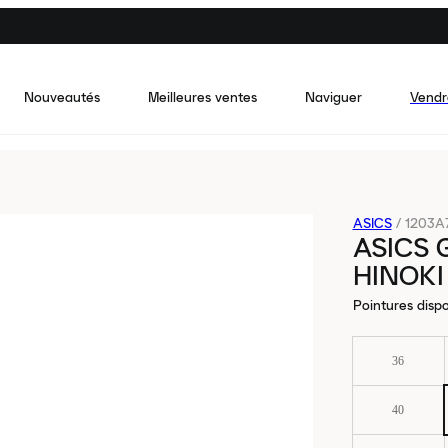
Nouveautés
Meilleures ventes
Naviguer
Vendr
ASICS
/
1203A
ASICS 
HINOKI
Pointures dispo
36
40