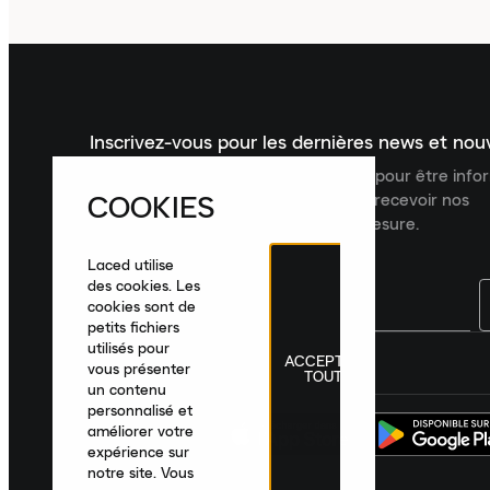
Inscrivez-vous pour les dernières news et no
Inscrivez-vous à la newsletter Laced pour être inf
COOKIES
dernières nouveautés, collections et recevoir nos
recommandations de produits sur mesure.
Laced utilise
des cookies. Les
cookies sont de
petits fichiers
utilisés pour
ACCEPTER
France
|
Français
|
€ EUR
vous présenter
TOUT
un contenu
personnalisé et
améliorer votre
expérience sur
notre site. Vous