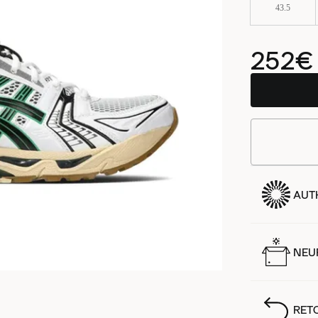
43.5
252€
AUT
NEUF
RET