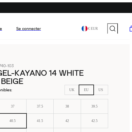
e
Se connecter
€ EUR
740-103
GEL-KAYANO 14 WHITE
 BEIGE
nibles
:
UK
EU
US
37
37.5
38
39.5
40.5
41.5
42
42.5