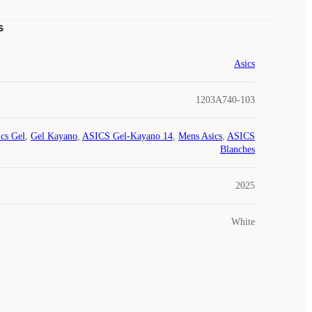
s
Asics
1203A740-103
cs Gel
,
Gel Kayano
,
ASICS Gel-Kayano 14
,
Mens Asics
,
ASICS
Blanches
2025
White