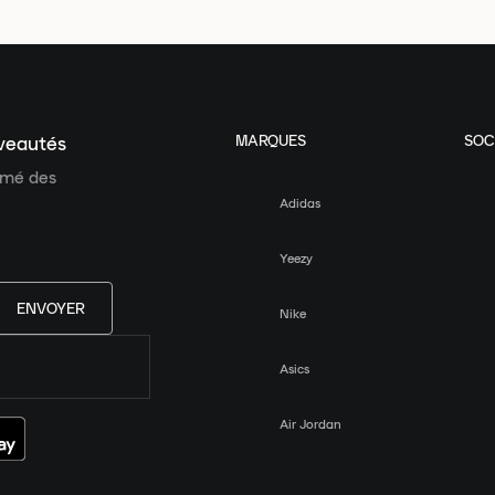
MARQUES
SOC
uveautés
ormé des
Adidas
Yeezy
ENVOYER
Nike
Asics
Air Jordan