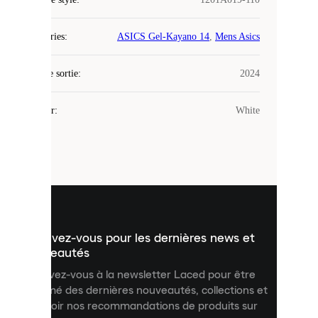
Laced
Catégories
:
ASICS Gel-Kayano 14
,
Mens Asics
utilise
des
Date de sortie
cookies.
:
2024
Les
cookies
Couleur
:
White
sont
de
petits
fichiers
utilisés
pour
vous
présenter
un
Inscrivez-vous pour les dernières news et
contenu
personnalisé
nouveautés
et
Inscrivez-vous à la newsletter Laced pour être
améliorer
informé des dernières nouveautés, collections et
votre
expérience
recevoir nos recommandations de produits sur
sur