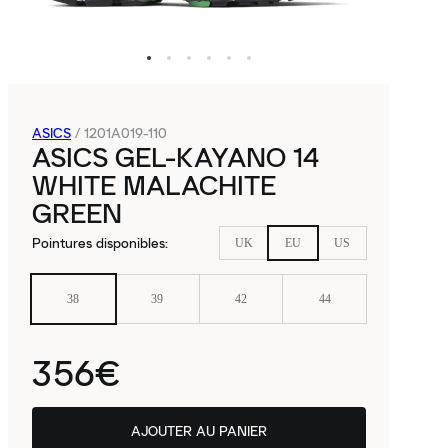
ASICS
/
1201A019-110
ASICS GEL-KAYANO 14
WHITE MALACHITE
GREEN
Pointures disponibles
:
UK
EU
US
38
39
42
44
356€
AJOUTER AU PANIER