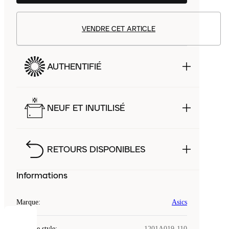
VENDRE CET ARTICLE
AUTHENTIFIÉ
NEUF ET INUTILISÉ
RETOURS DISPONIBLES
Informations
Marque
:
Asics
COOKIES
Code de style
:
1201A019-110