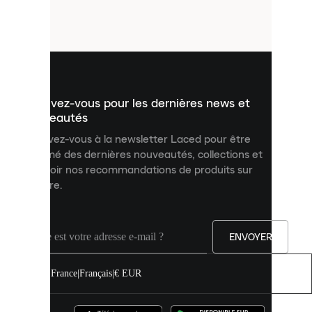
petits
fichiers
utilisés
pour
vous
présenter
un
Inscrivez-vous pour les dernières news et
contenu
personnalisé
nouveautés
et
Inscrivez-vous à la newsletter Laced pour être
améliorer
informé des dernières nouveautés, collections et
votre
expérience
recevoir nos recommandations de produits sur
sur
mesure.
notre
site.
Vous
pouvez
ENVOYER
autoriser
tous
les
France
|
Français
|
€ EUR
cookies
ou