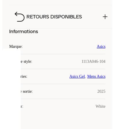
RETOURS DISPONIBLES
Informations
Marque
:
Asics
COOKIES
Code de style
:
1113A046-104
Laced
Catégories
:
Asics Gel
,
Mens Asics
utilise
des
Date de sortie
cookies.
:
2025
Les
cookies
Couleur
:
White
sont
de
petits
fichiers