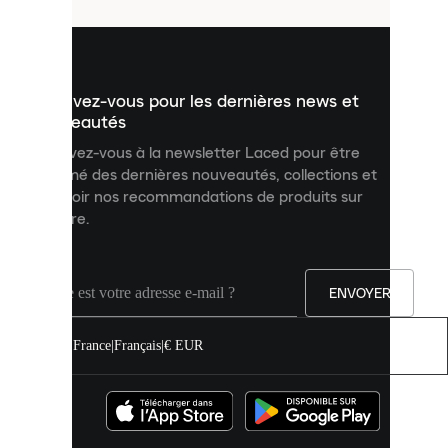
utilisés
pour
vous
présenter
un
Inscrivez-vous pour les dernières news et
contenu
personnalisé
nouveautés
et
Inscrivez-vous à la newsletter Laced pour être
améliorer
informé des dernières nouveautés, collections et
votre
expérience
recevoir nos recommandations de produits sur
sur
mesure.
notre
site.
Vous
pouvez
ENVOYER
autoriser
tous
les
France
|
Français
|
€ EUR
cookies
ou
les
gérer
individuellement