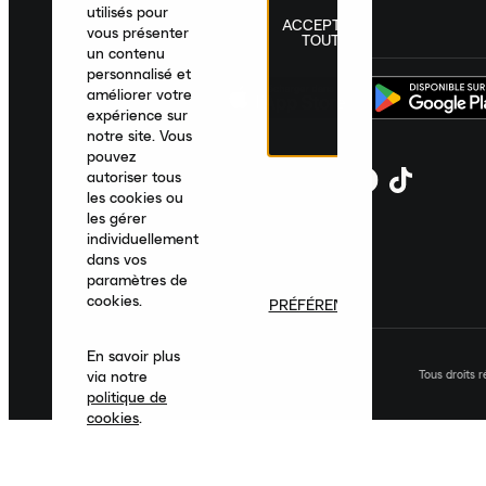
utilisés pour
ACCEPTER
France
|
Français
|
€ EUR
vous présenter
TOUT
un contenu
personnalisé et
améliorer votre
expérience sur
notre site. Vous
pouvez
autoriser tous
les cookies ou
les gérer
individuellement
dans vos
paramètres de
cookies.
PRÉFÉRENCES
En savoir plus
Tous droits 
via notre
politique de
cookies
.