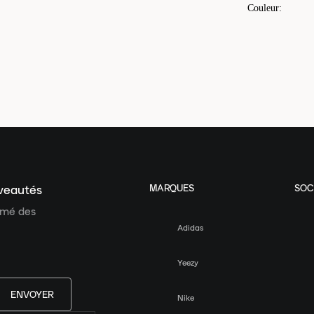
Couleur
:
MARQUES
SOC
uveautés
ormé des
Adidas
Yeezy
ENVOYER
Nike