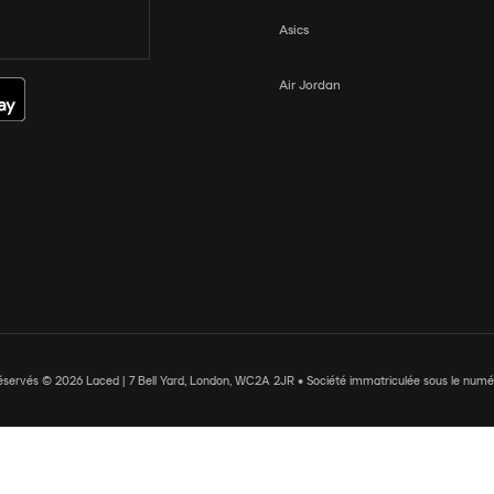
Asics
Air Jordan
réservés © 2026 Laced | 7 Bell Yard, London, WC2A 2JR • Société immatriculée sous le nu