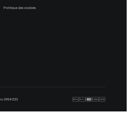
Politique des cookies
méro 09541333