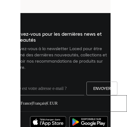
fichiers
utilisés
pour
vous
présenter
un
Inscrivez-vous pour les dernières news et
contenu
personnalisé
nouveautés
et
Inscrivez-vous à la newsletter Laced pour être
améliorer
informé des dernières nouveautés, collections et
votre
expérience
recevoir nos recommandations de produits sur
sur
mesure.
notre
site.
Vous
pouvez
ENVOYER
autoriser
tous
les
France
|
Français
|
€ EUR
cookies
ou
les
gérer