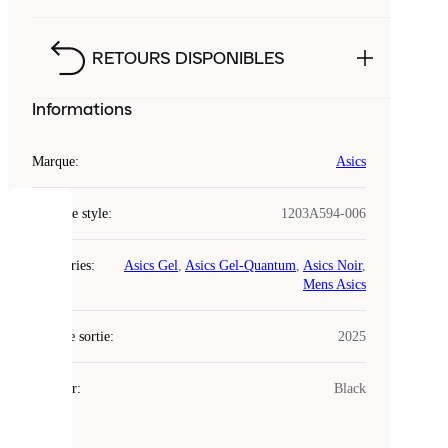
RETOURS DISPONIBLES
Informations
Marque
:
Asics
Code de style
:
1203A594-006
COOKIES
Catégories
:
Asics Gel
,
Asics Gel-Quantum
,
Asics Noir
,
Laced
Mens Asics
utilise
des
Date de sortie
cookies.
:
2025
Les
cookies
Couleur
:
Black
sont
de
petits