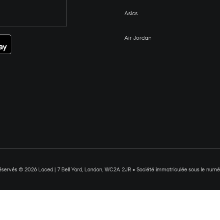
Asics
Air Jordan
réservés © 2026 Laced | 7 Bell Yard, London, WC2A 2JR • Société immatriculée sous le nu