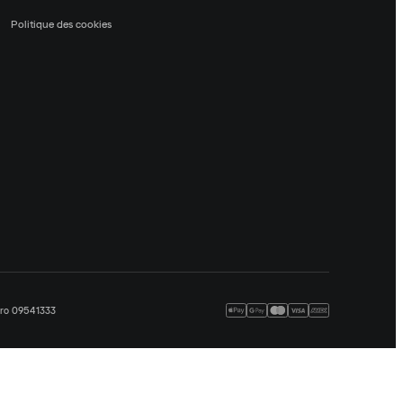
Politique des cookies
méro 09541333