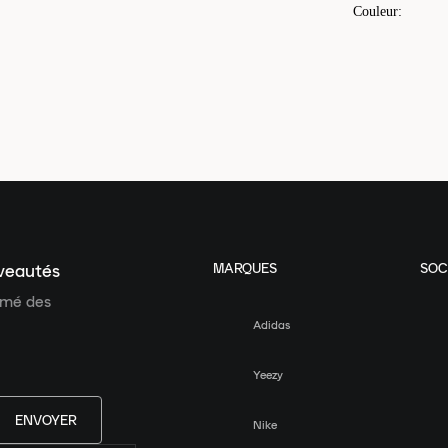
Couleur
:
MARQUES
SOC
uveautés
ormé des
Adidas
Yeezy
ENVOYER
Nike