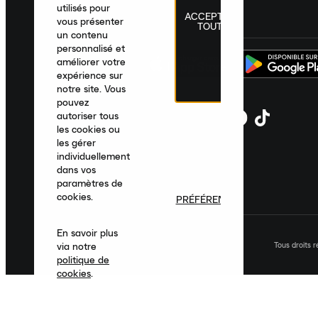
utilisés pour
ACCEPTER
France
|
Français
|
€ EUR
vous présenter
TOUT
un contenu
personnalisé et
améliorer votre
expérience sur
notre site. Vous
pouvez
autoriser tous
les cookies ou
les gérer
individuellement
dans vos
paramètres de
cookies.
PRÉFÉRENCES
En savoir plus
Tous droits 
via notre
politique de
cookies
.