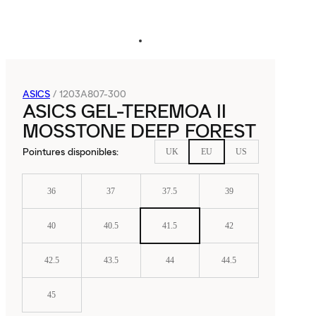
ASICS
/
1203A807-300
ASICS GEL-TEREMOA II
MOSSTONE DEEP FOREST
Pointures disponibles
:
UK
EU
US
36
37
37.5
39
40
40.5
41.5
42
42.5
43.5
44
44.5
45