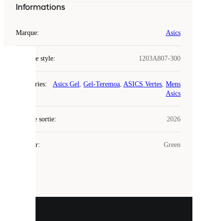
Informations
Marque
:
Asics
Code de style
:
1203A807-300
COOKIES
Catégories
:
Asics Gel
,
Gel-Teremoa
,
ASICS Vertes
,
Mens
Laced
Asics
utilise
des
Date de sortie
cookies.
:
2026
Les
cookies
Couleur
:
Green
sont
de
petits
fichiers
utilisés
pour
vous
présenter