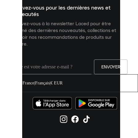
un
Inscrivez-vous pour les dernières news et
contenu
personnalisé
nouveautés
et
Inscrivez-vous à la newsletter Laced pour être
améliorer
informé des dernières nouveautés, collections et
votre
expérience
recevoir nos recommandations de produits sur
sur
mesure.
notre
site.
Vous
pouvez
ENVOYER
autoriser
tous
les
France
|
Français
|
€ EUR
cookies
ou
les
gérer
individuellement
dans
vos
paramètres
de