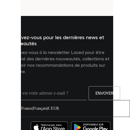
fichiers
utilisés
pour
vous
présenter
un
Inscrivez-vous pour les dernières news et
contenu
personnalisé
nouveautés
et
Inscrivez-vous à la newsletter Laced pour être
améliorer
informé des dernières nouveautés, collections et
votre
expérience
recevoir nos recommandations de produits sur
sur
mesure.
notre
site.
Vous
pouvez
ENVOYER
autoriser
tous
les
France
|
Français
|
€ EUR
cookies
ou
les