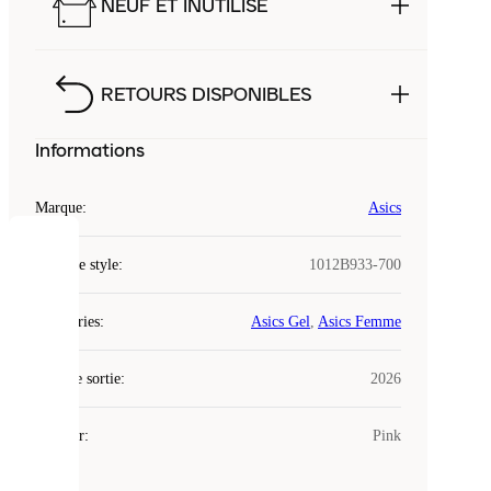
NEUF ET INUTILISÉ
RETOURS DISPONIBLES
Informations
Marque
:
Asics
COOKIES
Code de style
:
1012B933-700
Laced
Catégories
:
Asics Gel
,
Asics Femme
utilise
des
Date de sortie
cookies.
:
2026
Les
cookies
Couleur
:
Pink
sont
de
petits