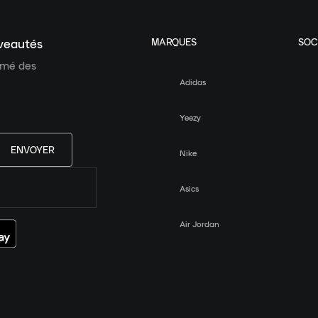
MARQUES
SOC
uveautés
ormé des
Adidas
Yeezy
ENVOYER
Nike
Asics
Air Jordan