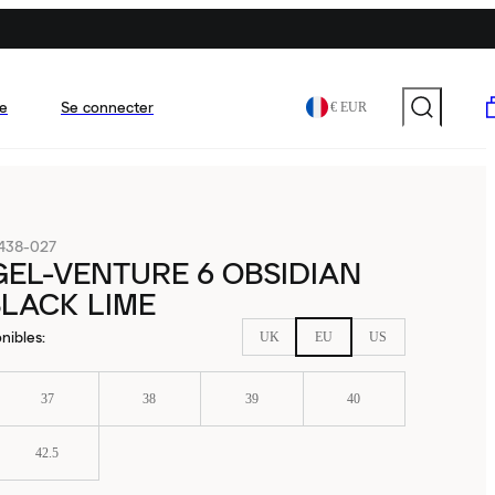
e
Se connecter
€ EUR
438-027
GEL-VENTURE 6 OBSIDIAN
LACK LIME
nibles
:
UK
EU
US
37
38
39
40
42.5