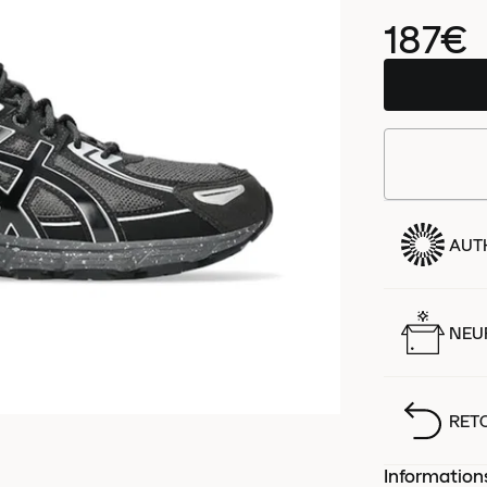
187€
AUT
NEUF
RET
Information