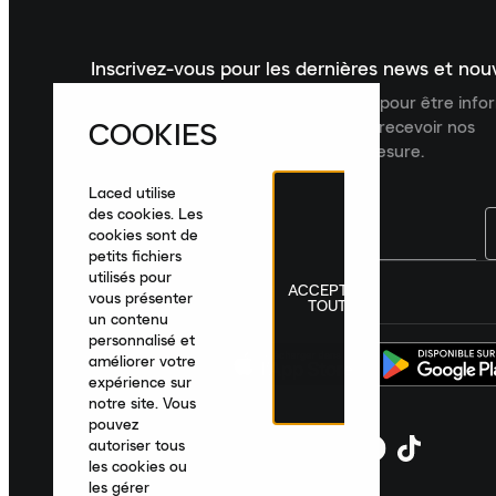
Inscrivez-vous pour les dernières news et no
Inscrivez-vous à la newsletter Laced pour être inf
COOKIES
dernières nouveautés, collections et recevoir nos
recommandations de produits sur mesure.
Laced utilise
des cookies. Les
cookies sont de
petits fichiers
utilisés pour
ACCEPTER
France
|
Français
|
€ EUR
vous présenter
TOUT
un contenu
personnalisé et
améliorer votre
expérience sur
notre site. Vous
pouvez
autoriser tous
les cookies ou
les gérer