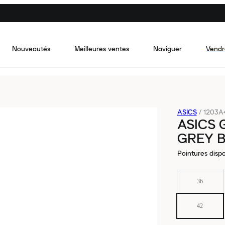
Nouveautés
Meilleures ventes
Naviguer
Vendr
ASICS
/
1203A
ASICS 
GREY B
Pointures dispo
36
42