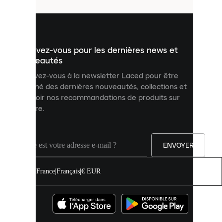
utilisés
pour
vous
présenter
un
Inscrivez-vous pour les dernières news et
contenu
personnalisé
nouveautés
et
Inscrivez-vous à la newsletter Laced pour être
améliorer
informé des dernières nouveautés, collections et
votre
expérience
recevoir nos recommandations de produits sur
sur
mesure.
notre
site.
Vous
pouvez
ENVOYER
autoriser
tous
les
France
|
Français
|
€ EUR
cookies
ou
les
gérer
individuellement