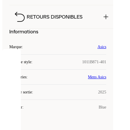
RETOURS DISPONIBLES
Informations
Marque
:
Asics
COOKIES
Code de style
:
1011B871-401
Laced
Catégories
:
Mens Asics
utilise
des
Date de sortie
cookies.
:
2025
Les
cookies
Couleur
:
Blue
sont
de
petits
fichiers