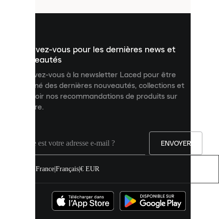
utilisés
pour
vous
présenter
un
Inscrivez-vous pour les dernières news et
contenu
personnalisé
nouveautés
et
Inscrivez-vous à la newsletter Laced pour être
améliorer
informé des dernières nouveautés, collections et
votre
expérience
recevoir nos recommandations de produits sur
sur
mesure.
notre
site.
Vous
pouvez
ENVOYER
autoriser
tous
les
France
|
Français
|
€ EUR
cookies
ou
les
gérer
individuellement