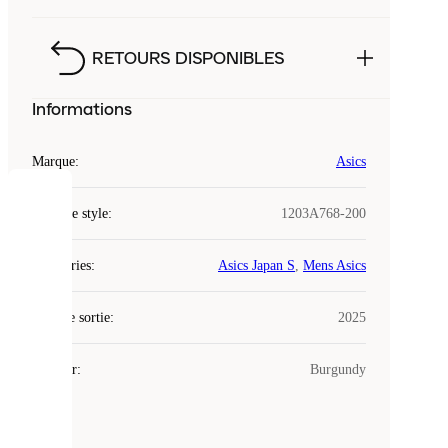
RETOURS DISPONIBLES
Informations
Marque
:
Asics
COOKIES
Code de style
:
1203A768-200
Laced
Catégories
:
Asics Japan S
,
Mens Asics
utilise
des
Date de sortie
cookies.
:
2025
Les
cookies
Couleur
:
Burgundy
sont
de
petits
fichiers