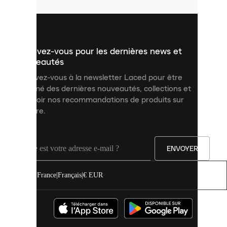
utilisés
pour
vous
présenter
un
Inscrivez-vous pour les dernières news et
contenu
personnalisé
nouveautés
et
Inscrivez-vous à la newsletter Laced pour être
améliorer
informé des dernières nouveautés, collections et
votre
expérience
recevoir nos recommandations de produits sur
sur
mesure.
notre
site.
Vous
pouvez
ENVOYER
autoriser
tous
les
France
|
Français
|
€ EUR
cookies
ou
les
gérer
individuellement