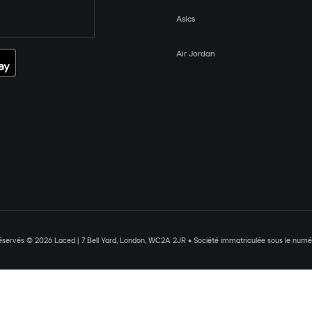
Asics
Air Jordan
réservés © 2026 Laced | 7 Bell Yard, London, WC2A 2JR • Société immatriculée sous le nu