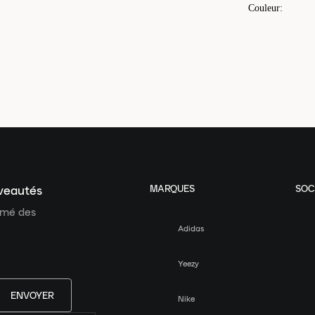
Couleur
:
MARQUES
SOC
uveautés
ormé des
Adidas
Yeezy
ENVOYER
Nike