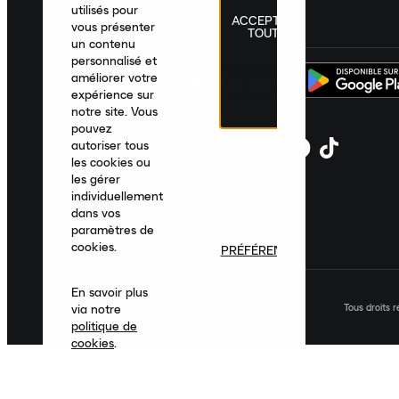
utilisés pour
ACCEPTER
France
|
Français
|
€ EUR
vous présenter
TOUT
un contenu
personnalisé et
améliorer votre
expérience sur
notre site. Vous
pouvez
autoriser tous
les cookies ou
les gérer
individuellement
dans vos
paramètres de
cookies.
PRÉFÉRENCES
En savoir plus
Tous droits 
via notre
politique de
cookies
.