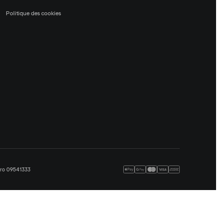
Politique des cookies
méro 09541333