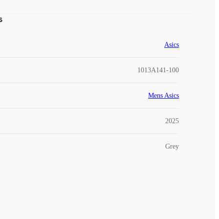
s
Asics
1013A141-100
Mens Asics
2025
Grey