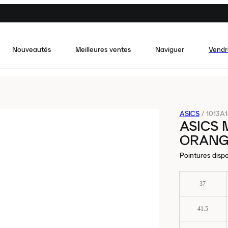
Nouveautés
Meilleures ventes
Naviguer
Vendr
ASICS
/
1013A1
ASICS 
ORANG
Pointures dispo
37
41.5