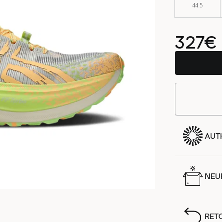
44.5
327€
AUT
NEUF
RET