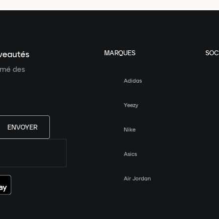
MARQUES
SOC
uveautés
ormé des
Adidas
Yeezy
ENVOYER
Nike
Asics
Air Jordan