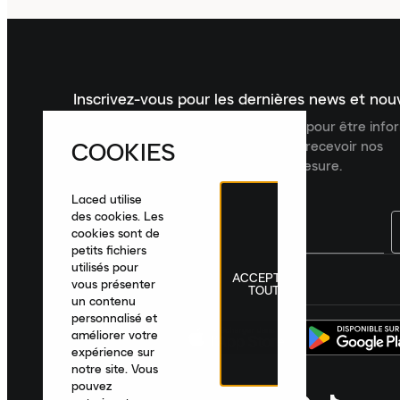
Inscrivez-vous pour les dernières news et no
Inscrivez-vous à la newsletter Laced pour être inf
COOKIES
dernières nouveautés, collections et recevoir nos
recommandations de produits sur mesure.
Laced utilise
des cookies. Les
cookies sont de
petits fichiers
utilisés pour
ACCEPTER
France
|
Français
|
€ EUR
vous présenter
TOUT
un contenu
personnalisé et
améliorer votre
expérience sur
notre site. Vous
pouvez