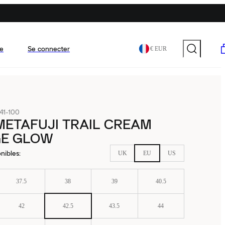
e
Se connecter
€ EUR
41-100
METAFUJI TRAIL CREAM
E GLOW
nibles
:
UK
EU
US
37.5
38
39
40.5
42
42.5
43.5
44