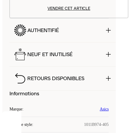
VENDRE CET ARTICLE
AUTHENTIFIÉ
NEUF ET INUTILISÉ
RETOURS DISPONIBLES
Informations
Marque
:
Asics
COOKIES
Code de style
:
1011B974-405