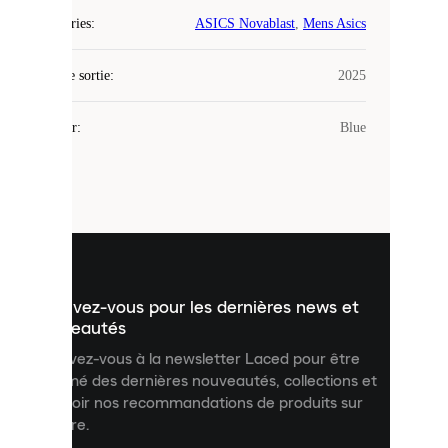
Laced
Catégories
:
ASICS Novablast
,
Mens Asics
utilise
des
Date de sortie
cookies.
:
2025
Les
cookies
Couleur
:
Blue
sont
de
petits
fichiers
utilisés
pour
vous
présenter
un
Inscrivez-vous pour les dernières news et
contenu
personnalisé
nouveautés
et
Inscrivez-vous à la newsletter Laced pour être
améliorer
informé des dernières nouveautés, collections et
votre
expérience
recevoir nos recommandations de produits sur
sur
mesure.
notre