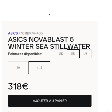
ASICS
/
1011B974-405
ASICS NOVABLAST 5
WINTER SEA STILLWATER
Pointures disponibles
:
UK
EU
US
39
41.5
318€
AJOUTER AU PANIER