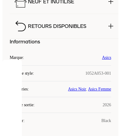
NEUF ET INUTILISÉ
RETOURS DISPONIBLES
Informations
Marque
:
Asics
COOKIES
Code de style
:
1052A053-001
Laced
Catégories
:
Asics Noir
,
Asics Femme
utilise
des
Date de sortie
cookies.
:
2026
Les
cookies
Couleur
:
Black
sont
de
petits