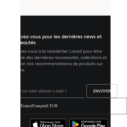
fichiers
utilisés
pour
vous
présenter
un
Inscrivez-vous pour les dernières news et
contenu
personnalisé
nouveautés
et
Inscrivez-vous à la newsletter Laced pour être
améliorer
informé des dernières nouveautés, collections et
votre
expérience
recevoir nos recommandations de produits sur
sur
mesure.
notre
site.
Vous
pouvez
ENVOYER
autoriser
tous
les
France
|
Français
|
€ EUR
cookies
ou
les