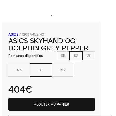
ASICS
/
1203A452-401
ASICS SKYHAND OG
DOLPHIN GREY PEPPER
Pointures disponibles
:
UK
EU
US
37.5
38
39.5
404€
AJOUTER AU PANIER