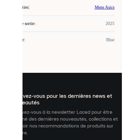
Laced
Catégories
:
Mens Asics
utilise
des
Date de sortie
cookies.
:
2025
Les
cookies
Couleur
:
Blue
sont
de
petits
fichiers
utilisés
pour
vous
présenter
un
Inscrivez-vous pour les dernières news et
contenu
personnalisé
nouveautés
et
Inscrivez-vous à la newsletter Laced pour être
améliorer
informé des dernières nouveautés, collections et
votre
expérience
recevoir nos recommandations de produits sur
sur
mesure.
notre