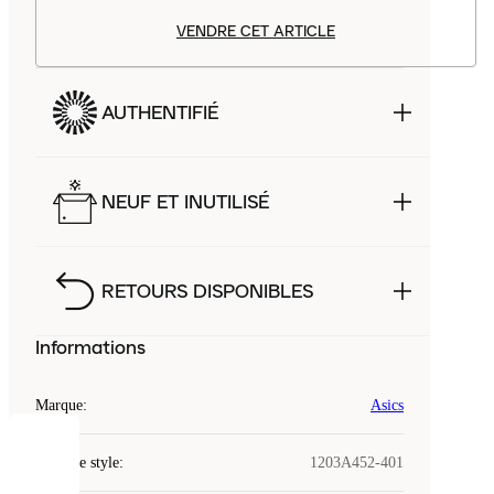
VENDRE CET ARTICLE
AUTHENTIFIÉ
NEUF ET INUTILISÉ
RETOURS DISPONIBLES
Informations
Marque
:
Asics
COOKIES
Code de style
:
1203A452-401