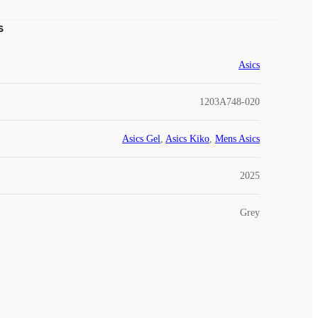
s
Asics
1203A748-020
Asics Gel
,
Asics Kiko
,
Mens Asics
2025
Grey