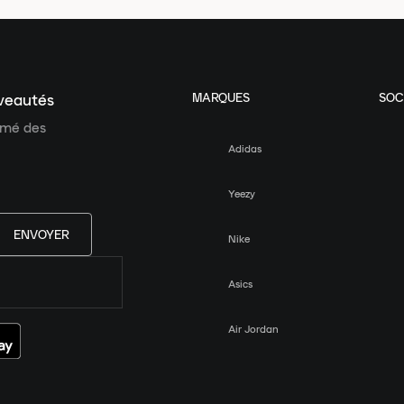
MARQUES
SOC
uveautés
ormé des
Adidas
Yeezy
ENVOYER
Nike
Asics
Air Jordan