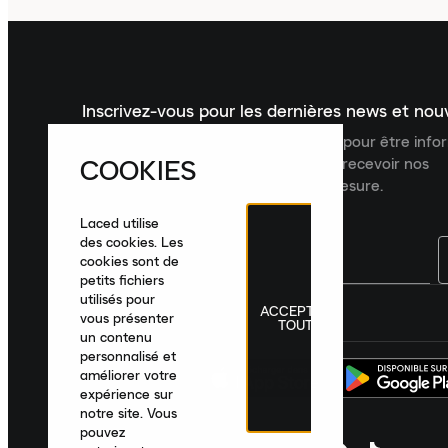
Inscrivez-vous pour les dernières news et no
Inscrivez-vous à la newsletter Laced pour être inf
COOKIES
dernières nouveautés, collections et recevoir nos
recommandations de produits sur mesure.
Laced utilise
des cookies. Les
cookies sont de
petits fichiers
utilisés pour
ACCEPTER
France
|
Français
|
€ EUR
vous présenter
TOUT
un contenu
personnalisé et
améliorer votre
expérience sur
notre site. Vous
pouvez