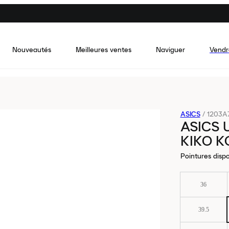
Nouveautés
Meilleures ventes
Naviguer
Vendr
ASICS
/
1203A
ASICS 
KIKO K
Pointures dispo
36
39.5