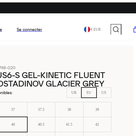
e
Se connecter
€ EUR
748-020
US6-S GEL-KINETIC FLUENT
OSTADINOV GLACIER GREY
nibles
:
UK
EU
US
37
37.5
38
39
40
40.5
41.5
42