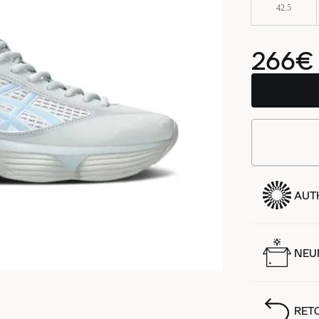
42.5
266€
AUT
NEUF
RET