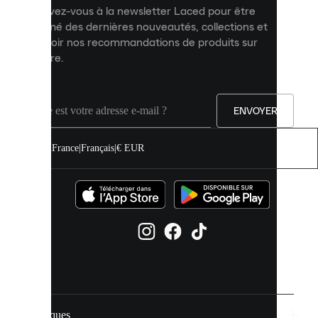
et
Inscrivez-vous à la newsletter Laced pour être
améliorer
informé des dernières nouveautés, collections et
votre
expérience
recevoir nos recommandations de produits sur
sur
mesure.
notre
site.
Vous
pouvez
ENVOYER
autoriser
tous
les
France
|
Français
|
€ EUR
cookies
ou
les
gérer
individuellement
dans
vos
paramètres
de
cookies.
Marques