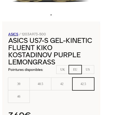
ASICS
/
1203A973-500
ASICS US7-S GEL-KINETIC
FLUENT KIKO
KOSTADINOV PURPLE
LEMONGRASS
Pointures disponibles
:
UK
EU
US
39
40.5
42
42.5
46