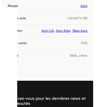
Marque
:
Asics
COOKIES
Code de style
:
1203A973-500
Laced
Catégories
:
Asics Gel
,
Asics Kiko
,
Mens Asics
utilise
des
Date de sortie
cookies.
:
2026
Les
cookies
Couleur
:
Multi_colour
sont
de
petits
fichiers
utilisés
pour
vous
présenter
un
Inscrivez-vous pour les dernières news et
contenu
personnalisé
nouveautés