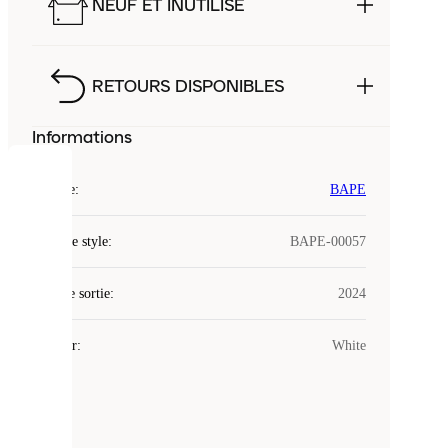
NEUF ET INUTILISÉ
RETOURS DISPONIBLES
Informations
COOKIES
Marque
:
BAPE
Laced
Code de style
:
BAPE-00057
utilise
des
Date de sortie
cookies.
:
2024
Les
cookies
Couleur
:
White
sont
de
petits
fichiers
utilisés
pour