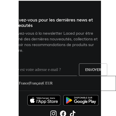
vous
présenter
un
Inscrivez-vous pour les dernières news et
contenu
personnalisé
nouveautés
et
Inscrivez-vous à la newsletter Laced pour être
améliorer
informé des dernières nouveautés, collections et
votre
expérience
recevoir nos recommandations de produits sur
sur
mesure.
notre
site.
Vous
pouvez
ENVOYER
autoriser
tous
les
France
|
Français
|
€ EUR
cookies
ou
les
gérer
individuellement
dans