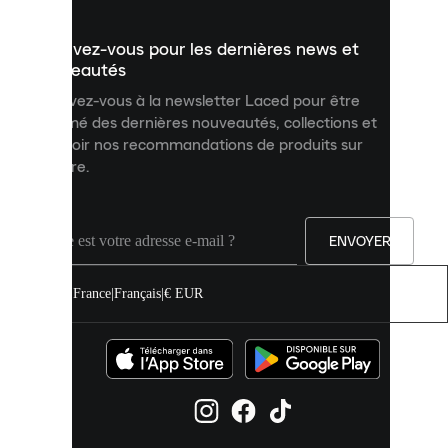
présenter
un
Inscrivez-vous pour les dernières news et
contenu
personnalisé
nouveautés
et
Inscrivez-vous à la newsletter Laced pour être
améliorer
informé des dernières nouveautés, collections et
votre
expérience
recevoir nos recommandations de produits sur
sur
mesure.
notre
site.
Vous
pouvez
ENVOYER
autoriser
tous
les
France
|
Français
|
€ EUR
cookies
ou
les
gérer
individuellement
dans
vos
paramètres