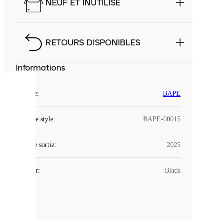
NEUF ET INUTILISÉ
RETOURS DISPONIBLES
Informations
COOKIES
Marque
:
BAPE
Laced
Code de style
:
BAPE-00015
utilise
des
Date de sortie
cookies.
:
2025
Les
cookies
Couleur
:
Black
sont
de
petits
fichiers
utilisés
pour