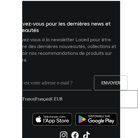
vous
présenter
un
Inscrivez-vous pour les dernières news et
contenu
personnalisé
nouveautés
et
Inscrivez-vous à la newsletter Laced pour être
améliorer
informé des dernières nouveautés, collections et
votre
expérience
recevoir nos recommandations de produits sur
sur
mesure.
notre
site.
Vous
pouvez
ENVOYER
autoriser
tous
les
France
|
Français
|
€ EUR
cookies
ou
les
gérer
individuellement
dans