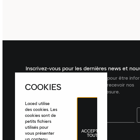
Inscrivez-vous pour les dernières news et no
Inscrivez-vous à la newsletter Laced pour être inf
COOKIES
dernières nouveautés, collections et recevoir nos
recommandations de produits sur mesure.
Laced utilise
des cookies. Les
cookies sont de
petits fichiers
utilisés pour
ACCEPTER
France
|
Français
|
€ EUR
vous présenter
TOUT
un contenu