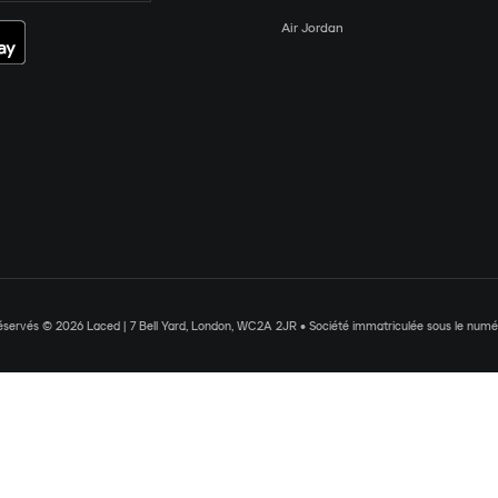
Air Jordan
réservés © 2026 Laced | 7 Bell Yard, London, WC2A 2JR • Société immatriculée sous le nu