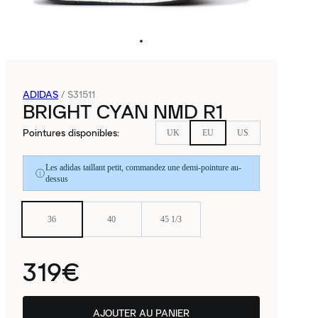
ADIDAS
/
S31511
BRIGHT CYAN NMD R1
Pointures disponibles
:
UK
EU
US
Les adidas taillant petit, commandez une demi-pointure au-
dessus
36
40
45 1/3
319€
AJOUTER AU PANIER