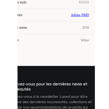
COOKIES
Code de style
:
S31511
Laced
Catégories
:
Adidas NMD
utilise
des
Date de sortie
cookies.
:
2016
Les
cookies
Couleur
:
White
sont
de
petits
fichiers
utilisés
pour
vous
présenter
un
Inscrivez-vous pour les dernières news et
contenu
personnalisé
nouveautés
et
Inscrivez-vous à la newsletter Laced pour être
améliorer
informé des dernières nouveautés, collections et
votre
expérience
recevoir nos recommandations de produits sur