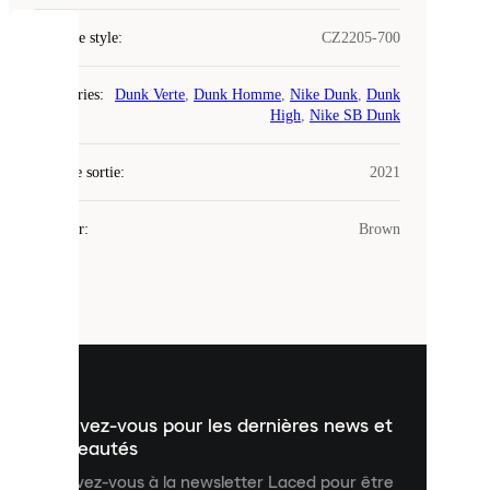
Code de style
:
CZ2205-700
COOKIES
Catégories
:
Dunk Verte
,
Dunk Homme
,
Nike Dunk
,
Dunk
Laced
High
,
Nike SB Dunk
utilise
des
Date de sortie
cookies.
:
2021
Les
cookies
Couleur
:
Brown
sont
de
petits
fichiers
utilisés
pour
vous
présenter
un
Inscrivez-vous pour les dernières news et
contenu
personnalisé
nouveautés
et
Inscrivez-vous à la newsletter Laced pour être
améliorer