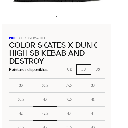
NIKE
/
CZ2205-700
COLOR SKATES X DUNK
HIGH SB KEBAB AND
DESTROY
Pointures disponibles
:
UK
EU
US
36
36.5
37.5
38
38.5
40
40.5
41
42
42.5
43
44
44.5
45
45.5
46