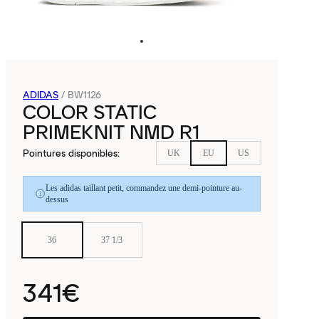
ADIDAS
/
BW1126
COLOR STATIC
PRIMEKNIT NMD R1
Pointures disponibles
:
UK
EU
US
Les adidas taillant petit, commandez une demi-pointure au-
dessus
36
37 1/3
341€