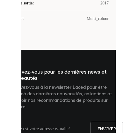
Date de sortie
cookies.
:
2017
Les
cookies
Couleur
:
Multi_colour
sont
de
petits
fichiers
utilisés
pour
vous
présenter
un
Inscrivez-vous pour les dernières news et
contenu
personnalisé
nouveautés
et
Inscrivez-vous à la newsletter Laced pour être
améliorer
informé des dernières nouveautés, collections et
votre
expérience
recevoir nos recommandations de produits sur
sur
mesure.
notre
site.
Vous
pouvez
ENVOYER