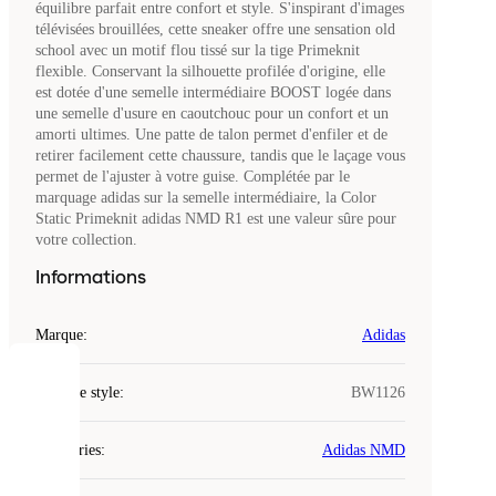
équilibre parfait entre confort et style. S'inspirant d'images
télévisées brouillées, cette sneaker offre une sensation old
school avec un motif flou tissé sur la tige Primeknit
flexible. Conservant la silhouette profilée d'origine, elle
est dotée d'une semelle intermédiaire BOOST logée dans
une semelle d'usure en caoutchouc pour un confort et un
amorti ultimes. Une patte de talon permet d'enfiler et de
retirer facilement cette chaussure, tandis que le laçage vous
permet de l'ajuster à votre guise. Complétée par le
marquage adidas sur la semelle intermédiaire, la Color
Static Primeknit adidas NMD R1 est une valeur sûre pour
votre collection.
Informations
Marque
:
Adidas
COOKIES
Code de style
:
BW1126
Laced
Catégories
:
Adidas NMD
utilise
des