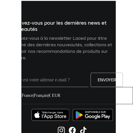
vous
présenter
un
Inscrivez-vous pour les dernières news et
contenu
personnalisé
nouveautés
et
Inscrivez-vous à la newsletter Laced pour être
améliorer
informé des dernières nouveautés, collections et
votre
expérience
recevoir nos recommandations de produits sur
sur
mesure.
notre
site.
Vous
pouvez
ENVOYER
autoriser
tous
les
France
|
Français
|
€ EUR
cookies
ou
les
gérer
individuellement
dans