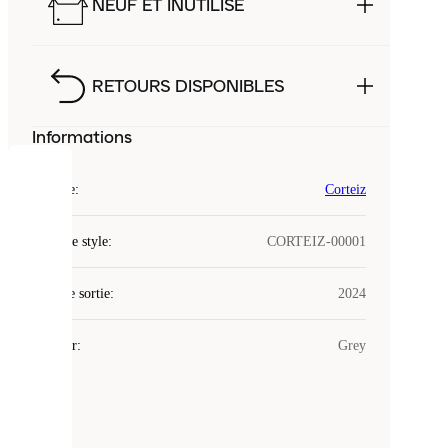
NEUF ET INUTILISÉ
RETOURS DISPONIBLES
Informations
COOKIES
Marque
:
Corteiz
Laced
Code de style
:
CORTEIZ-00001
utilise
des
Date de sortie
cookies.
:
2024
Les
cookies
Couleur
:
Grey
sont
de
petits
fichiers
utilisés
pour