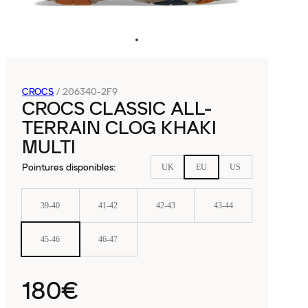
CROCS
/
206340-2F9
CROCS CLASSIC ALL-
TERRAIN CLOG KHAKI
MULTI
Pointures disponibles
:
UK
EU
US
39-40
41-42
42-43
43-44
45-46
46-47
180€