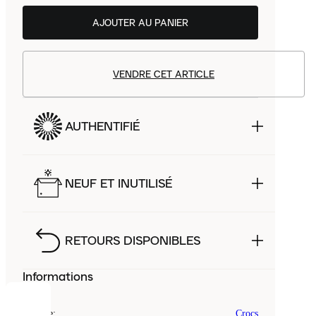
AJOUTER AU PANIER
VENDRE CET ARTICLE
AUTHENTIFIÉ
NEUF ET INUTILISÉ
RETOURS DISPONIBLES
Informations
COOKIES
Marque
:
Crocs