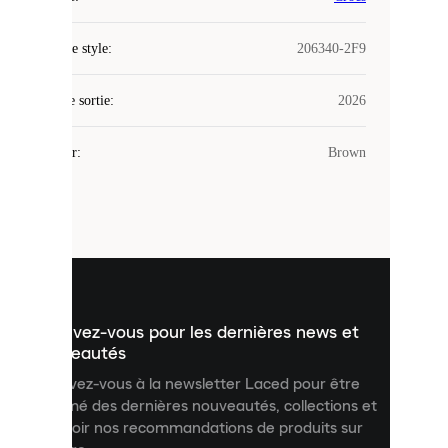
Laced
Code de style
:
206340-2F9
utilise
des
Date de sortie
cookies.
:
2026
Les
cookies
Couleur
:
Brown
sont
de
petits
fichiers
utilisés
pour
vous
présenter
un
Inscrivez-vous pour les dernières news et
contenu
personnalisé
nouveautés
et
Inscrivez-vous à la newsletter Laced pour être
améliorer
informé des dernières nouveautés, collections et
votre
expérience
recevoir nos recommandations de produits sur
sur