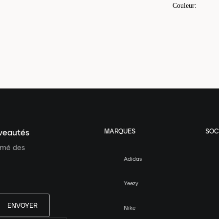
Couleur
:
MARQUES
SOC
uveautés
ormé des
Adidas
Yeezy
ENVOYER
Nike