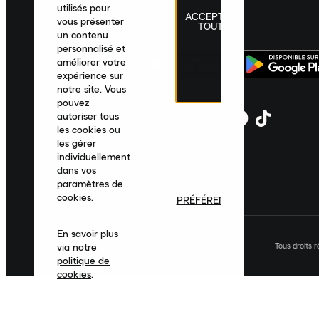
utilisés pour
ACCEPTER
France
|
Français
|
€ EUR
vous présenter
TOUT
un contenu
personnalisé et
améliorer votre
expérience sur
notre site. Vous
pouvez
autoriser tous
les cookies ou
les gérer
individuellement
dans vos
paramètres de
cookies.
PRÉFÉRENCES
En savoir plus
Tous droits 
via notre
politique de
cookies
.