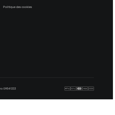
Politique des cookies
méro 09541333