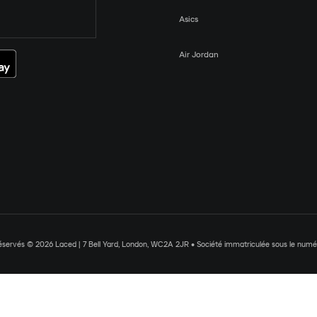
Asics
Air Jordan
réservés © 2026 Laced | 7 Bell Yard, London, WC2A 2JR • Société immatriculée sous le nu