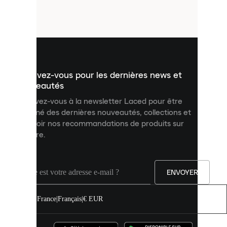
petits
fichiers
utilisés
pour
vous
présenter
un
Inscrivez-vous pour les dernières news et
contenu
personnalisé
nouveautés
et
Inscrivez-vous à la newsletter Laced pour être
améliorer
informé des dernières nouveautés, collections et
votre
expérience
recevoir nos recommandations de produits sur
sur
mesure.
notre
site.
Vous
pouvez
ENVOYER
autoriser
tous
les
France
|
Français
|
€ EUR
cookies
ou