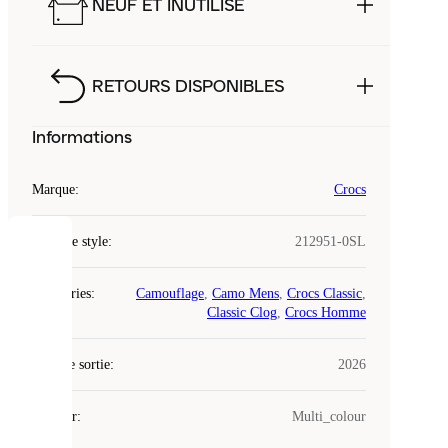
NEUF ET INUTILISÉ
RETOURS DISPONIBLES
Informations
Marque
:
Crocs
Code de style
:
212951-0SL
COOKIES
Catégories
:
Camouflage
,
Camo Mens
,
Crocs Classic
,
Laced
Classic Clog
,
Crocs Homme
utilise
des
Date de sortie
cookies.
:
2026
Les
cookies
Couleur
:
Multi_colour
sont
de