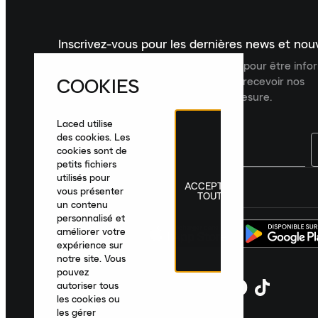
Inscrivez-vous pour les dernières news et no
Inscrivez-vous à la newsletter Laced pour être inf
COOKIES
dernières nouveautés, collections et recevoir nos
recommandations de produits sur mesure.
Laced utilise
des cookies. Les
cookies sont de
petits fichiers
utilisés pour
ACCEPTER
France
|
Français
|
€ EUR
vous présenter
TOUT
un contenu
personnalisé et
améliorer votre
expérience sur
notre site. Vous
pouvez
autoriser tous
les cookies ou
les gérer