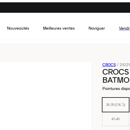
Nouveautés
Meilleures ventes
Naviguer
Vendr
CROCS
/
21021
CROCS
BATMO
Pointures dispo
38-39 (UK 5)
45-46