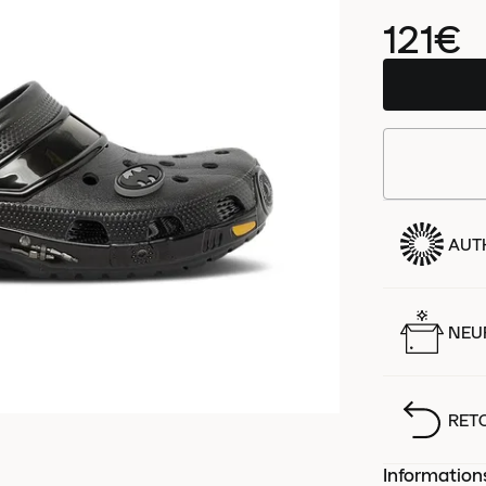
121€
AUT
NEUF
RET
Information