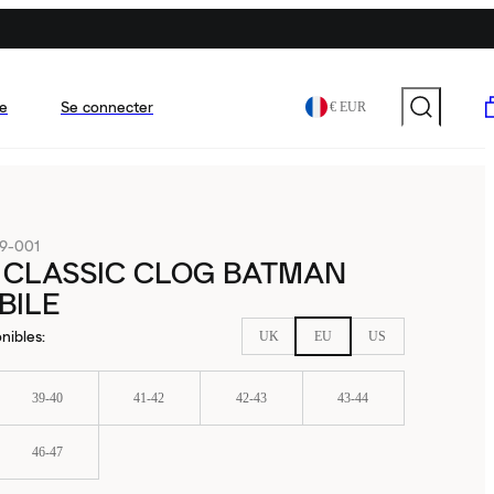
e
Se connecter
€ EUR
9-001
 CLASSIC CLOG BATMAN
BILE
nibles
:
UK
EU
US
39-40
41-42
42-43
43-44
46-47