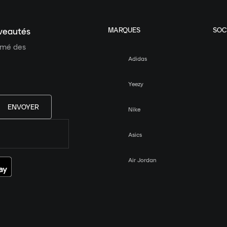
MARQUES
SOC
uveautés
ormé des
Adidas
Yeezy
ENVOYER
Nike
Asics
Air Jordan