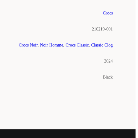
Crocs
210219-001
Crocs Noir
,
Noir Homme
,
Crocs Classic
,
Classic Clog
2024
Black