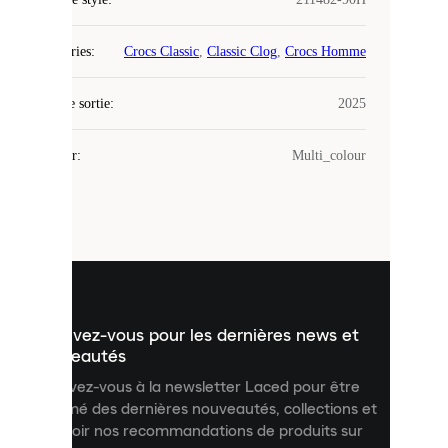
Laced
Catégories
:
Crocs Classic
,
Classic Clog
,
Crocs Homme
utilise
des
Date de sortie
cookies.
:
2025
Les
cookies
Couleur
:
Multi_colour
sont
de
petits
fichiers
utilisés
pour
vous
présenter
un
Inscrivez-vous pour les dernières news et
contenu
personnalisé
nouveautés
et
Inscrivez-vous à la newsletter Laced pour être
améliorer
informé des dernières nouveautés, collections et
votre
expérience
recevoir nos recommandations de produits sur
sur