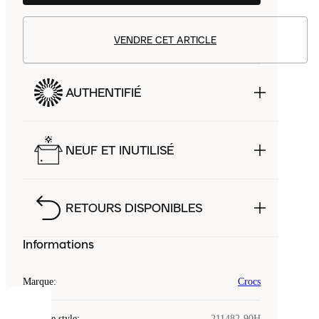
VENDRE CET ARTICLE
AUTHENTIFIÉ
NEUF ET INUTILISÉ
RETOURS DISPONIBLES
Informations
Marque
:
Crocs
COOKIES
Code de style
:
211482-90H