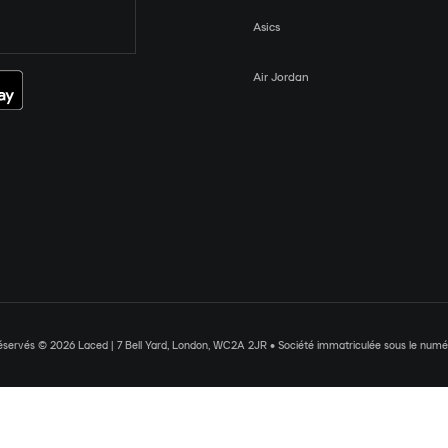
Asics
Air Jordan
réservés © 2026 Laced | 7 Bell Yard, London, WC2A 2JR • Société immatriculée sous le nu