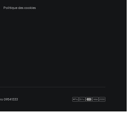
Politique des cookies
méro 09541333