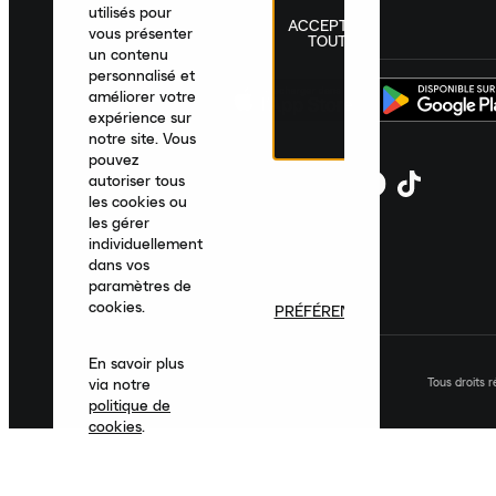
utilisés pour
ACCEPTER
France
|
Français
|
€ EUR
vous présenter
TOUT
un contenu
personnalisé et
améliorer votre
expérience sur
notre site. Vous
pouvez
autoriser tous
les cookies ou
les gérer
individuellement
dans vos
paramètres de
cookies.
PRÉFÉRENCES
En savoir plus
Tous droits 
via notre
politique de
cookies
.