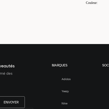
Couleur
:
MARQUES
SOC
uveautés
ormé des
Adidas
Yeezy
ENVOYER
Nike