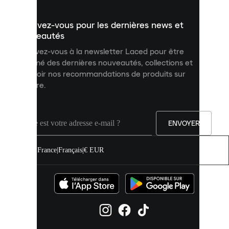
présenter
un
Inscrivez-vous pour les dernières news et
contenu
personnalisé
nouveautés
et
Inscrivez-vous à la newsletter Laced pour être
améliorer
informé des dernières nouveautés, collections et
votre
expérience
recevoir nos recommandations de produits sur
sur
mesure.
notre
site.
Vous
pouvez
ENVOYER
autoriser
tous
les
France
|
Français
|
€ EUR
cookies
ou
les
gérer
individuellement
dans
vos
paramètres