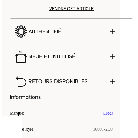
VENDRE CET ARTICLE
AUTHENTIFIÉ
NEUF ET INUTILISÉ
RETOURS DISPONIBLES
Informations
Marque
:
Crocs
COOKIES
Code de style
:
10001-2Q9