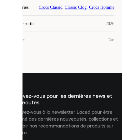
Laced
Catégories
:
Crocs Classic
,
Classic Clog
,
Crocs Homme
utilise
des
Date de sortie
cookies.
:
2026
Les
cookies
Couleur
:
Tan
sont
de
petits
fichiers
utilisés
pour
vous
présenter
un
Inscrivez-vous pour les dernières news et
contenu
personnalisé
nouveautés
et
Inscrivez-vous à la newsletter Laced pour être
améliorer
informé des dernières nouveautés, collections et
votre
expérience
recevoir nos recommandations de produits sur
sur
mesure.
notre