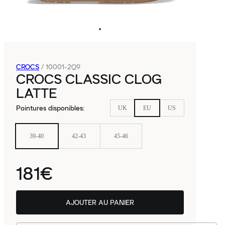
CROCS
/
10001-2Q9
CROCS CLASSIC CLOG
LATTE
Pointures disponibles
:
UK
EU
US
39-40
42-43
45-46
181€
AJOUTER AU PANIER