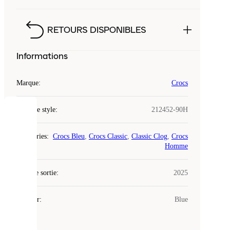
RETOURS DISPONIBLES
Informations
Marque
:
Crocs
Code de style
:
212452-90H
COOKIES
Catégories
:
Crocs Bleu
,
Crocs Classic
,
Classic Clog
,
Crocs
Laced
Homme
utilise
des
Date de sortie
cookies.
:
2025
Les
cookies
Couleur
:
Blue
sont
de
petits