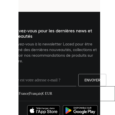
fichiers
utilisés
pour
vous
présenter
un
Inscrivez-vous pour les dernières news et
contenu
personnalisé
nouveautés
et
Inscrivez-vous à la newsletter Laced pour être
améliorer
informé des dernières nouveautés, collections et
votre
expérience
recevoir nos recommandations de produits sur
sur
mesure.
notre
site.
Vous
pouvez
ENVOYER
autoriser
tous
les
France
|
Français
|
€ EUR
cookies
ou
les
gérer