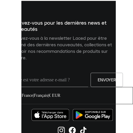
vous
présenter
un
Inscrivez-vous pour les dernières news et
contenu
personnalisé
nouveautés
et
Inscrivez-vous à la newsletter Laced pour être
améliorer
informé des dernières nouveautés, collections et
votre
expérience
recevoir nos recommandations de produits sur
sur
mesure.
notre
site.
Vous
pouvez
ENVOYER
autoriser
tous
les
France
|
Français
|
€ EUR
cookies
ou
les
gérer
individuellement
dans