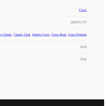
Crocs
209479-737
s Classic
,
Classic Clog
,
Sabots Crocs
,
Crocs Rose
,
Crocs Femme
2024
Pink