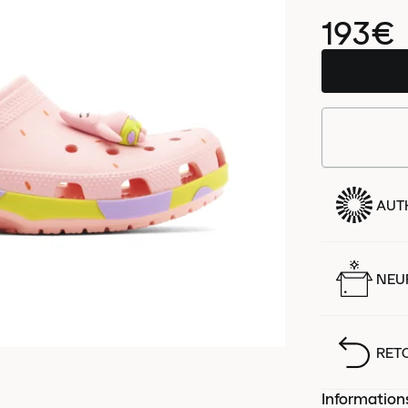
193€
AUT
NEUF
RET
Information