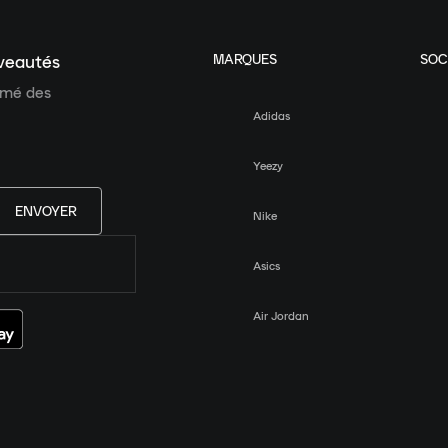
MARQUES
SOC
uveautés
ormé des
Adidas
Yeezy
ENVOYER
Nike
Asics
Air Jordan