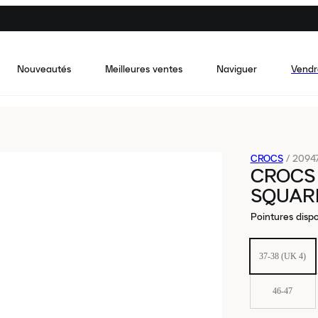
Nouveautés
Meilleures ventes
Naviguer
Vendr
CROCS
/
2094
CROCS
SQUAR
Pointures dispo
37-38 (UK 4)
46-47