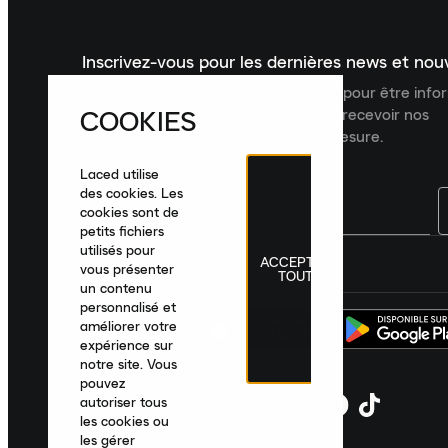
Inscrivez-vous pour les dernières news et no
Inscrivez-vous à la newsletter Laced pour être inf
COOKIES
dernières nouveautés, collections et recevoir nos
recommandations de produits sur mesure.
Laced utilise
des cookies. Les
cookies sont de
petits fichiers
utilisés pour
ACCEPTER
France
|
Français
|
€ EUR
vous présenter
TOUT
un contenu
personnalisé et
améliorer votre
expérience sur
notre site. Vous
pouvez
autoriser tous
les cookies ou
les gérer