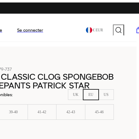
e
Se connecter
€ EUR
79-737
 CLASSIC CLOG SPONGEBOB
EPANTS PATRICK STAR
nibles
:
UK
EU
US
39-40
41-42
42-43
45-46