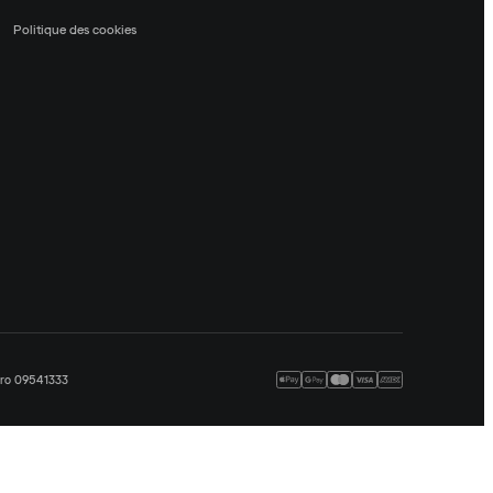
Politique des cookies
méro 09541333