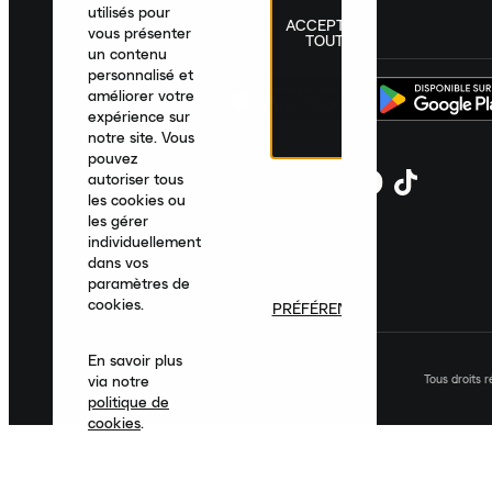
utilisés pour
ACCEPTER
France
|
Français
|
€ EUR
vous présenter
TOUT
un contenu
personnalisé et
améliorer votre
expérience sur
notre site. Vous
pouvez
autoriser tous
les cookies ou
les gérer
individuellement
dans vos
paramètres de
cookies.
PRÉFÉRENCES
En savoir plus
Tous droits 
via notre
politique de
cookies
.