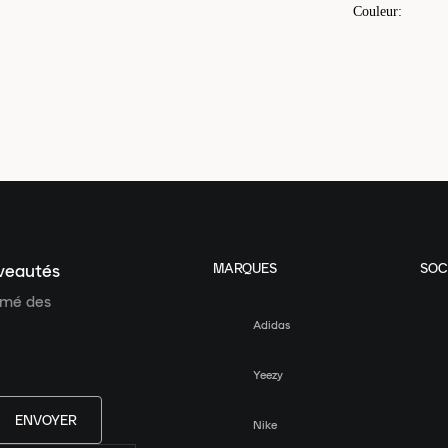
Couleur
:
MARQUES
SOC
uveautés
ormé des
Adidas
Yeezy
ENVOYER
Nike