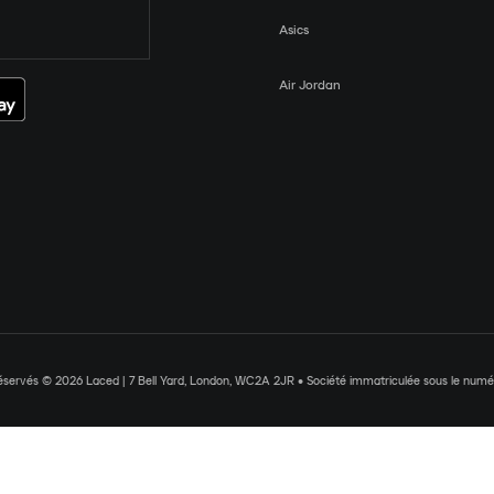
Asics
Air Jordan
réservés © 2026 Laced | 7 Bell Yard, London, WC2A 2JR • Société immatriculée sous le nu