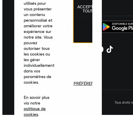
utilisés pour
ACCEPTER
France
|
Français
|
€ EUR
vous présenter
TOUT
un contenu
personnalisé et
améliorer votre
expérience sur
notre site. Vous
pouvez
autoriser tous
les cookies ou
les gérer
individuellement
dans vos
paramètres de
cookies.
PRÉFÉRENCES
En savoir plus
Tous droits 
via notre
politique de
cookies
.