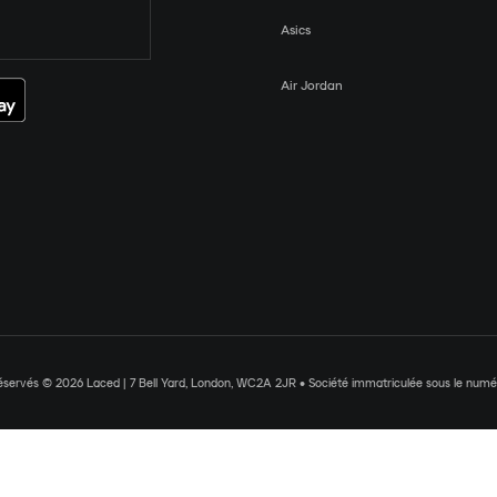
Asics
Air Jordan
réservés © 2026 Laced | 7 Bell Yard, London, WC2A 2JR • Société immatriculée sous le nu