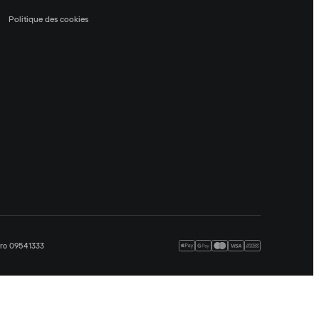
Politique des cookies
méro 09541333