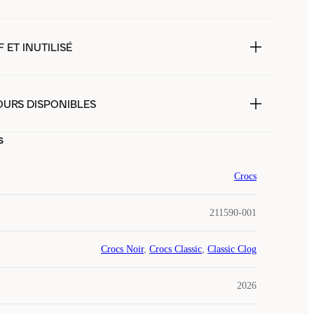
 ET INUTILISÉ
OURS DISPONIBLES
s
Crocs
211590-001
Crocs Noir
,
Crocs Classic
,
Classic Clog
2026