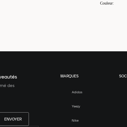
Couleur
:
MARQUES
SOC
uveautés
ormé des
Adidas
Yeezy
ENVOYER
Nike