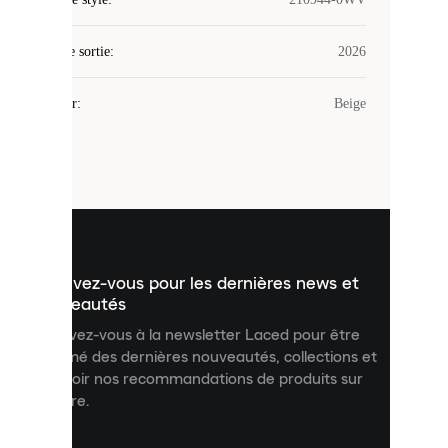
utilise
des
Date de sortie
cookies.
:
2026
Les
cookies
Couleur
:
Beige
sont
de
petits
fichiers
utilisés
pour
vous
présenter
un
Inscrivez-vous pour les dernières news et
contenu
personnalisé
nouveautés
et
Inscrivez-vous à la newsletter Laced pour être
améliorer
informé des dernières nouveautés, collections et
votre
expérience
recevoir nos recommandations de produits sur
sur
mesure.
notre
site.