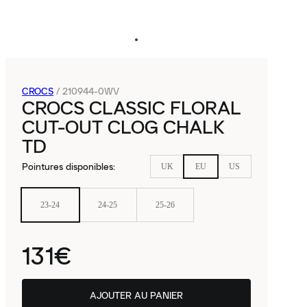
CROCS
/
210944-0WV
CROCS CLASSIC FLORAL
CUT-OUT CLOG CHALK
TD
Pointures disponibles
:
UK
EU
US
23-24
24-25
25-26
131€
AJOUTER AU PANIER