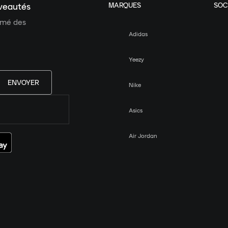
MARQUES
SOC
uveautés
ormé des
Adidas
Yeezy
ENVOYER
Nike
Asics
Air Jordan