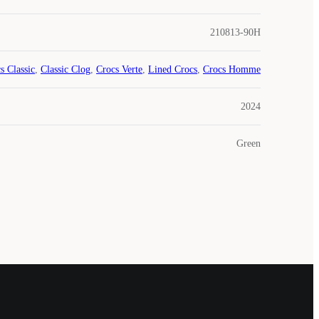
210813-90H
s Classic
,
Classic Clog
,
Crocs Verte
,
Lined Crocs
,
Crocs Homme
2024
Green