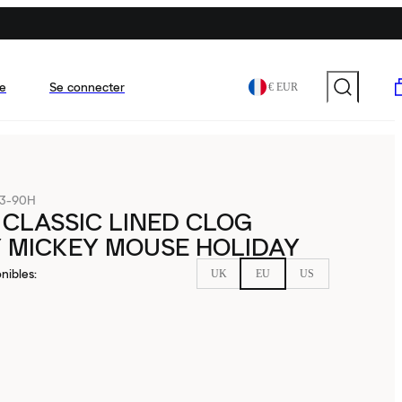
e
Se connecter
€ EUR
13-90H
CLASSIC LINED CLOG
 MICKEY MOUSE HOLIDAY
nibles
:
UK
EU
US