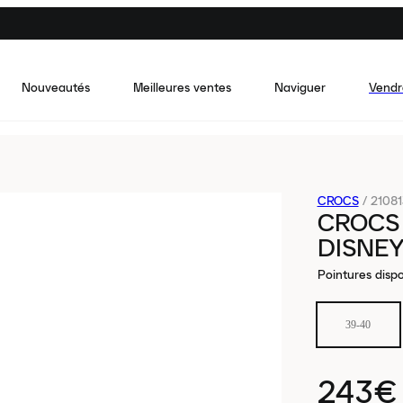
Nouveautés
Meilleures ventes
Naviguer
Vendr
CROCS
/
2108
CROCS 
DISNEY
Pointures dispo
39-40
243€