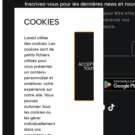
Inscrivez-vous pour les dernières news et no
Inscrivez-vous à la newsletter Laced pour être inf
COOKIES
dernières nouveautés, collections et recevoir nos
recommandations de produits sur mesure.
Laced utilise
des cookies. Les
cookies sont de
petits fichiers
utilisés pour
ACCEPTER
France
|
Français
|
€ EUR
vous présenter
TOUT
un contenu
personnalisé et
améliorer votre
expérience sur
notre site. Vous
pouvez
autoriser tous
les cookies ou
les gérer
individuellement
dans vos