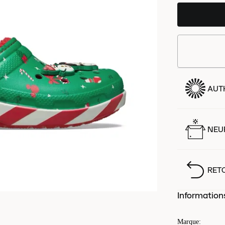
AUT
NEUF
RET
Information
Marque
: