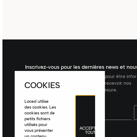
Inscrivez-vous pour les dernières news et no
Inscrivez-vous à la newsletter Laced pour être inf
COOKIES
dernières nouveautés, collections et recevoir nos
recommandations de produits sur mesure.
Laced utilise
des cookies. Les
cookies sont de
petits fichiers
utilisés pour
ACCEPTER
France
|
Français
|
€ EUR
vous présenter
TOUT
un contenu