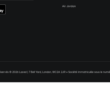
Air Jordan
réservés © 2026 Laced | 7 Bell Yard, London, WC2A 2JR • Société immatriculée sous le nu