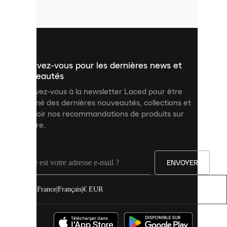
fichiers
utilisés
pour
vous
présenter
un
Inscrivez-vous pour les dernières news et
contenu
personnalisé
nouveautés
et
Inscrivez-vous à la newsletter Laced pour être
améliorer
informé des dernières nouveautés, collections et
votre
expérience
recevoir nos recommandations de produits sur
sur
mesure.
notre
site.
Vous
pouvez
ENVOYER
autoriser
tous
les
France
|
Français
|
€ EUR
cookies
ou
les