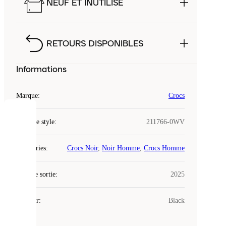
NEUF ET INUTILISÉ
RETOURS DISPONIBLES
Informations
Marque
:
Crocs
COOKIES
Code de style
:
211766-0WV
Laced
Catégories
:
Crocs Noir
,
Noir Homme
,
Crocs Homme
utilise
des
Date de sortie
cookies.
:
2025
Les
cookies
Couleur
:
Black
sont
de
petits