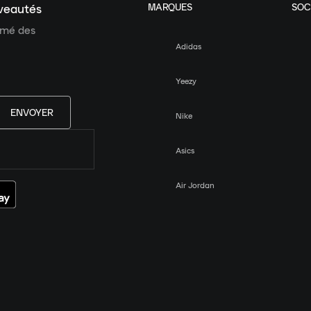
MARQUES
SOC
uveautés
ormé des
Adidas
Yeezy
ENVOYER
Nike
Asics
Air Jordan