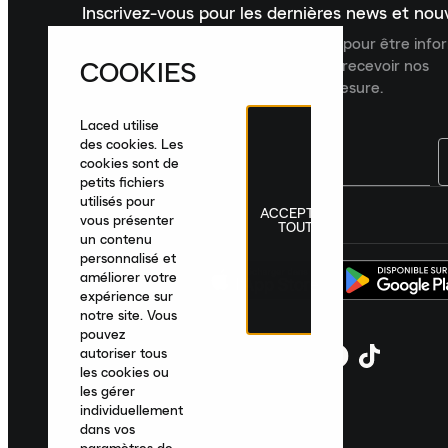
Inscrivez-vous pour les dernières news et no
Inscrivez-vous à la newsletter Laced pour être inf
COOKIES
dernières nouveautés, collections et recevoir nos
recommandations de produits sur mesure.
Laced utilise
des cookies. Les
cookies sont de
petits fichiers
utilisés pour
ACCEPTER
France
|
Français
|
€ EUR
vous présenter
TOUT
un contenu
personnalisé et
améliorer votre
expérience sur
notre site. Vous
pouvez
autoriser tous
les cookies ou
les gérer
individuellement
dans vos