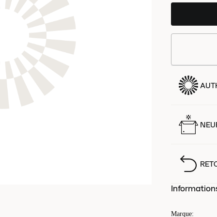
AUT
NEUF
RET
Information
Marque
: