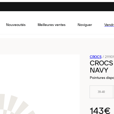
Nouveautés
Meilleures ventes
Naviguer
Vendr
CROCS
/
21110
CROCS 
NAVY
Pointures dispo
39-40
143€