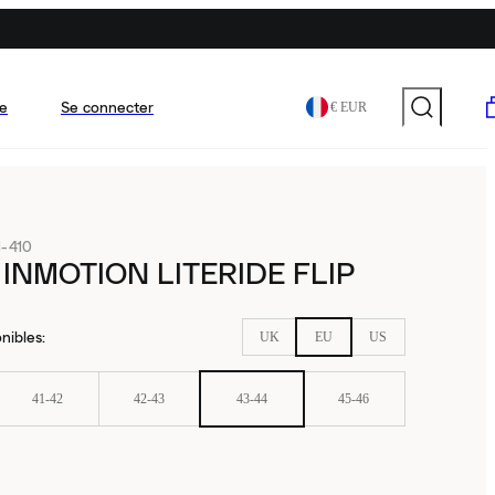
e
Se connecter
€ EUR
1-410
INMOTION LITERIDE FLIP
nibles
:
UK
EU
US
41-42
42-43
43-44
45-46