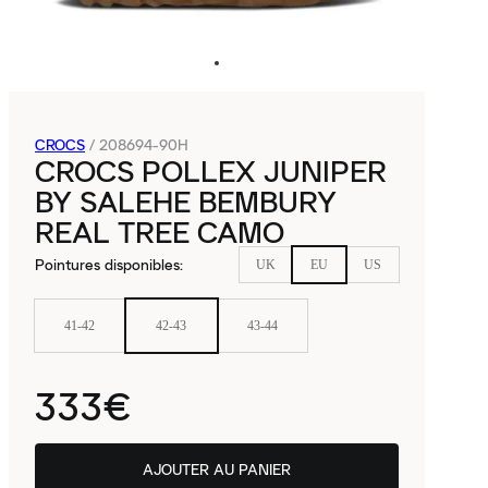
CROCS
/
208694-90H
CROCS POLLEX JUNIPER
BY SALEHE BEMBURY
REAL TREE CAMO
Pointures disponibles
:
UK
EU
US
41-42
42-43
43-44
333€
AJOUTER AU PANIER