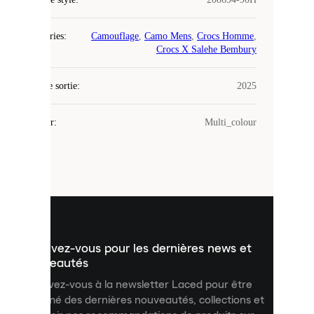
COOKIES
Catégories
:
Camouflage
,
Camo Mens
,
Crocs Homme
,
Laced
Crocs X Salehe Bembury
utilise
des
Date de sortie
cookies.
:
2025
Les
cookies
Couleur
:
Multi_colour
sont
de
petits
fichiers
utilisés
pour
vous
présenter
un
Inscrivez-vous pour les dernières news et
contenu
personnalisé
nouveautés
et
Inscrivez-vous à la newsletter Laced pour être
améliorer
informé des dernières nouveautés, collections et
votre
expérience